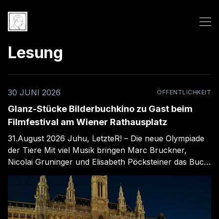
Lesung
30 JUNI 2026
ÖFFENTLICHKEIT
Glanz-Stücke Bilderbuchkino zu Gast beim
Filmfestival am Wiener Rathausplatz
31.August 2026 Juhu, LetzteR! – Die neue Olympiade
der Tiere Mit viel Musik bringen Marc Bruckner,
Nicolai Gruninger und Elisabeth Pöcksteiner das Buch
„Juhu, LetzeR! – Die neue Olympiade der Tiere“
stimmungsvoll auf die Bühne. Das Publikum erwartet
eine lebendige Mischung aus Humor, Rhythmus und
tierischen Abenteuern. Link zum Veranstalter