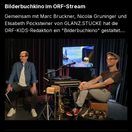
Bilderbuchkino im ORF-Stream
Gemeinsam mit Marc Bruckner, Nicolai Gruninger und
Elisabeth Pöcksteiner von GLANZ.STÜCKE hat die
ORF-KIDS-Redaktion ein "Bilderbuchkino" gestaltet.
Mit viel Musik bringen sie das Buch "Gig Gürtelmull
machts anders" von Nicole Pirker und Clara
Frühwirth (Vermes Verlag) stimmungsvoll auf die
Bühne. ORF ON Bilderbuchkino