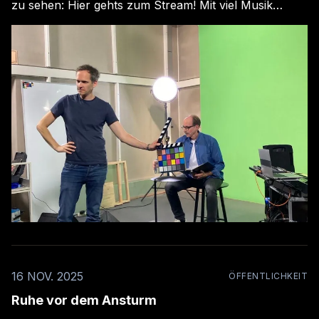
zu sehen: Hier gehts zum Stream! Mit viel Musik
bringen Marc Bruckner, Nicolai Gruninger und
Elisabeth Pöcksteiner das Buch "Juhu, LetzeR!: Die
neue Olympiade der Tiere" vom G
16 NOV. 2025
ÖFFENTLICHKEIT
Ruhe vor dem Ansturm