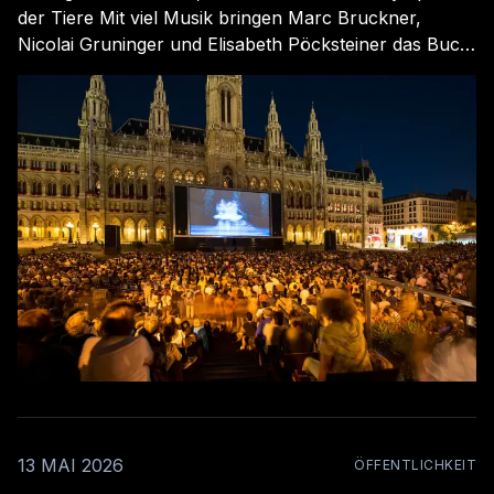
der Tiere Mit viel Musik bringen Marc Bruckner,
Nicolai Gruninger und Elisabeth Pöcksteiner das Buch
„Juhu, LetzeR! – Die neue Olympiade der Tiere“
stimmungsvoll auf die Bühne. Das Publikum erwartet
eine lebendige Mischung aus Humor, Rhythmus und
tierischen Abenteuern. Link zum Veranstalter
13 MAI 2026
ÖFFENTLICHKEIT